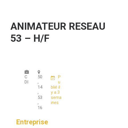
ANIMATEUR RESEAU
53 – H/F
C
50
P
DI
,
u
14
blié il
,
y a 3
53
sema
,
ines
16
Entreprise